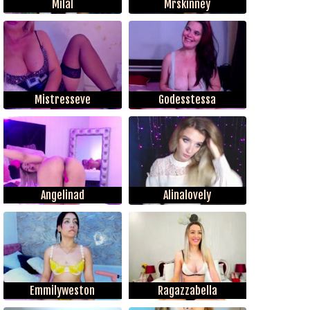
Milal
Mrskinney
Mistresseve
Godesstessa
Angelinad
Alinalovely
Emmilyweston
Ragazzabella