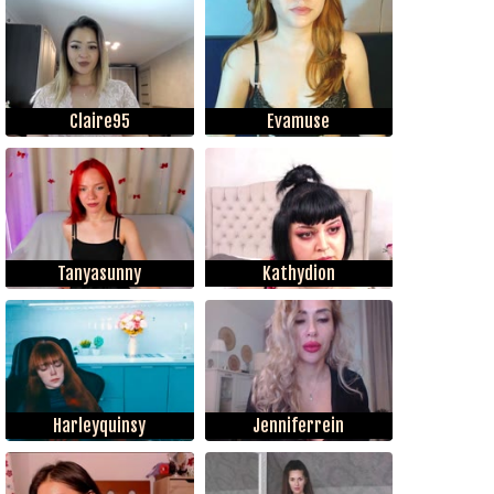
Claire95
Evamuse
Tanyasunny
Kathydion
Harleyquinsy
Jenniferrein