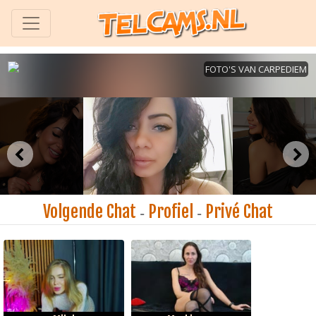
Volgende Chat
Profiel
Privé Chat
-
-