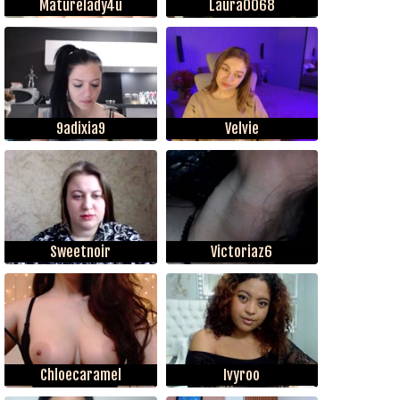
Maturelady4u
Laura0068
9adixia9
Velvie
Sweetnoir
Victoriaz6
Chloecaramel
Ivyroo