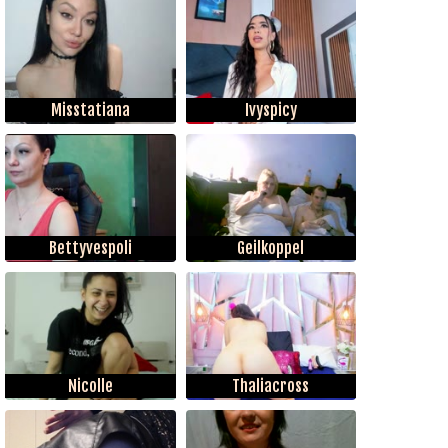
Misstatiana
Ivyspicy
Bettyvespoli
Geilkoppel
Nicolle
Thaliacross