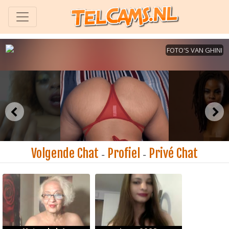
Volgende Chat
Profiel
Privé Chat
-
-