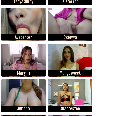
Tanyasunny
Isisferrer
Avacarter
Evaevva
Marylin
Margosweet
Juflana
Anapreston