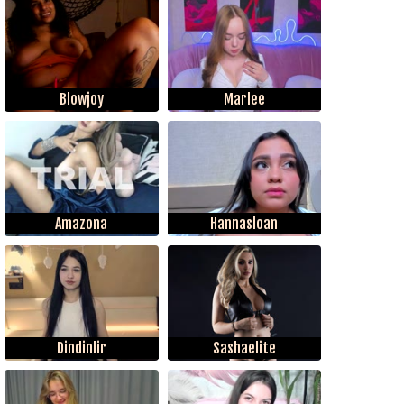
Blowjoy
Marlee
Amazona
Hannasloan
Dindinlir
Sashaelite