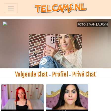
Volgende Chat
Profiel
Privé Chat
-
-